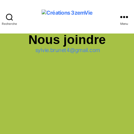
Recherche
Menu
Nous joindre
sylvie.brunet4@gmail.com